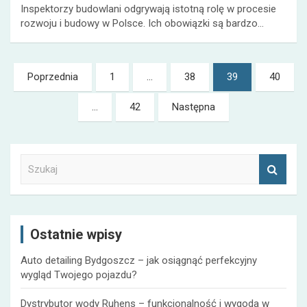
Inspektorzy budowlani odgrywają istotną rolę w procesie
rozwoju i budowy w Polsce. Ich obowiązki są bardzo…
Nawigacja
Poprzednia
1
…
38
39
40
po
…
42
Następna
wpisach
S
z
u
k
a
Ostatnie wpisy
j
Auto detailing Bydgoszcz – jak osiągnąć perfekcyjny
wygląd Twojego pojazdu?
Dystrybutor wody Ruhens – funkcjonalność i wygoda w