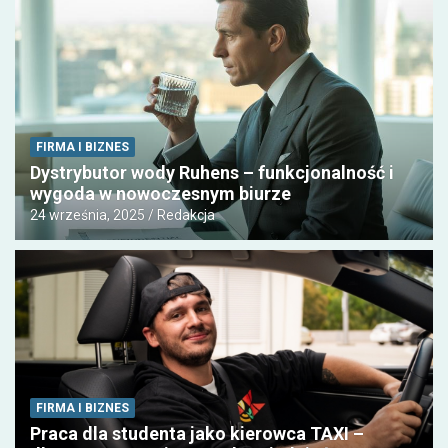
FIRMA I BIZNES
Dystrybutor wody Ruhens – funkcjonalność i
wygoda w nowoczesnym biurze
24 września, 2025
Redakcja
FIRMA I BIZNES
Praca dla studenta jako kierowca TAXI –