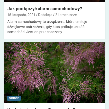
Jak podłączyć alarm samochodowy?
18 listopada, 2021
Redakcja
2 komentarze
Alarm samochodowy to urządzenie, które emituje
dźwiękowe ostrzeżenie, gdy ktoś próbuje ukraść
samochód. Jest on przeznaczony…
OGRÓD