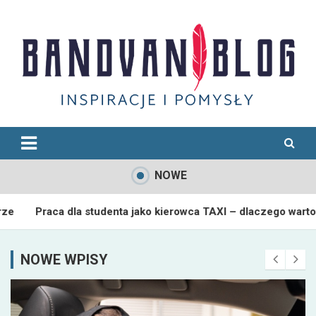
Skip
to
content
Bandvan
NOWE
 jako kierowca TAXI – dlaczego warto i co trzeba wiedzieć?
NOWE WPISY