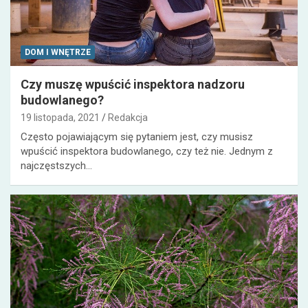
DOM I WNĘTRZE
Czy muszę wpuścić inspektora nadzoru
budowlanego?
19 listopada, 2021
Redakcja
Często pojawiającym się pytaniem jest, czy musisz
wpuścić inspektora budowlanego, czy też nie. Jednym z
najczęstszych…