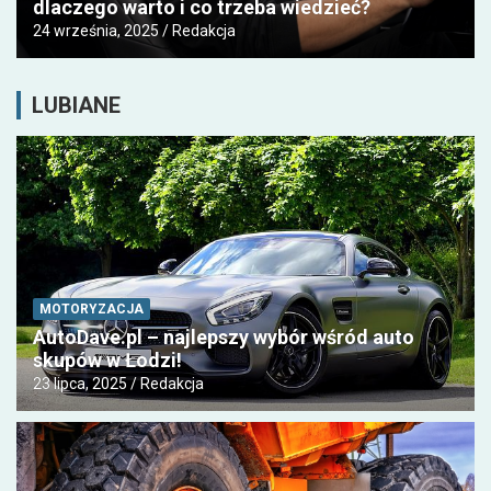
dlaczego warto i co trzeba wiedzieć?
24 września, 2025
Redakcja
LUBIANE
MOTORYZACJA
AutoDave.pl – najlepszy wybór wśród auto
skupów w Łodzi!
23 lipca, 2025
Redakcja