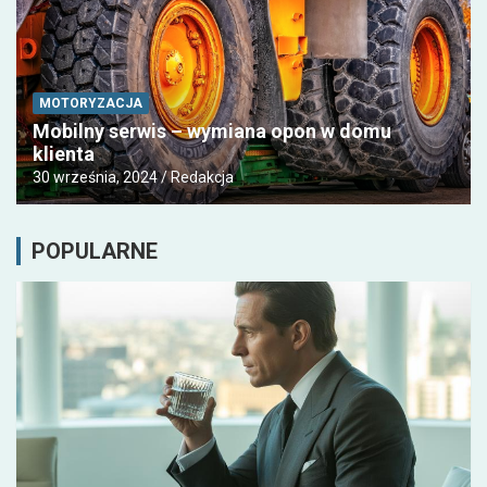
MOTORYZACJA
Mobilny serwis – wymiana opon w domu
klienta
30 września, 2024
Redakcja
POPULARNE