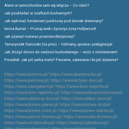
Alarm w samochodzie sam się włącza – Co robić?
Jak poukładać w szafkach kuchennych?
Jak wykonać fundament punktowy pod domek drewniany?
Iwona Burnat – Poznaj wiek i życiorys żony Hollywood!
Jak używać materac przeciwodleżynowy?
Tamaryszek francuski (na pniu) – Odmiany, uprawa i pielęgnacja!
Jak złożyć donos do nadzoru budowlanego – wzór z omówieniem!
Poradnik: Jak pić yerba mate? Parzenie, zalewanie i ile pić dziennie?
https://www.biznerio.pl/
https://www.akademicko.pl/
https://www.pietrowy.pl/
https://www.krzywy-dom.pl/
https://www.zaregalami.pl/
https://www.dom-experta.pl/
https://www.dom-tajemnic.pl/
https://www.jednopoziomowy.pl/
https://www.udekoruj-dom.pl/
https://www.dekor-dom.pl/
https://www.biznes-planer.pl/
https://www.biznes-lord.pl/
https://www.biznes-zone.pl/
https://www.biznes-starter.pl/
https://www.patron-biznesu.pl/
https://www.rada-biznesu.pl/
https://www.strukturalny.pl/
https://www.przykladowy.pl/
https://www.sukcesio.pl/
https://www.blpoland.pl