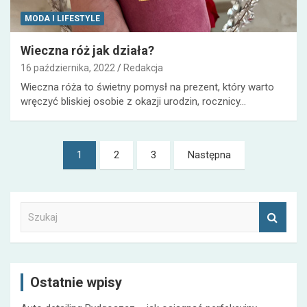
MODA I LIFESTYLE
Wieczna róż jak działa?
16 października, 2022
Redakcja
Wieczna róża to świetny pomysł na prezent, który warto
wręczyć bliskiej osobie z okazji urodzin, rocznicy…
Nawigacja
1
2
3
Następna
po
wpisach
S
z
u
k
a
Ostatnie wpisy
j