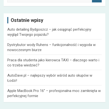
u
k
a
Ostatnie wpisy
j
Auto detailing Bydgoszcz – jak osiągnąć perfekcyjny
wygląd Twojego pojazdu?
Dystrybutor wody Ruhens – funkcjonalność i wygoda w
nowoczesnym biurze
Praca dla studenta jako kierowca TAXI – dlaczego warto i
co trzeba wiedzieć?
AutoDave.pl – najlepszy wybór wśród auto skupów w
Łodzi!
Apple MacBook Pro 16” – profesjonalna moc zamknięta w
perfekcyjnej formie