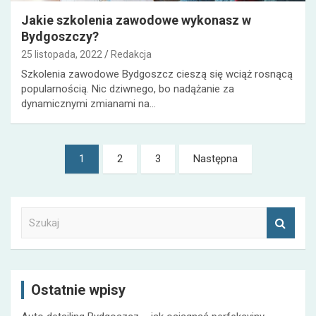
Jakie szkolenia zawodowe wykonasz w
Bydgoszczy?
25 listopada, 2022
Redakcja
Szkolenia zawodowe Bydgoszcz cieszą się wciąż rosnącą
popularnością. Nic dziwnego, bo nadążanie za
dynamicznymi zmianami na…
Nawigacja
1
2
3
Następna
po
wpisach
S
z
u
k
a
Ostatnie wpisy
j