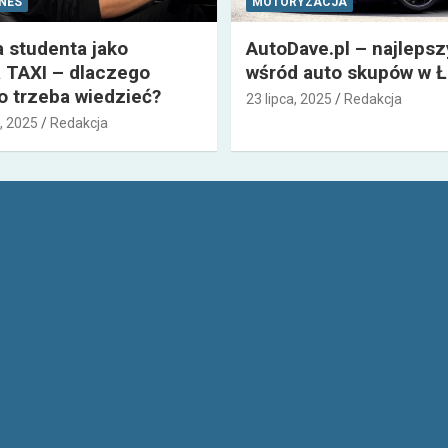
ZNES
MOTORYZACJA
a studenta jako
AutoDave.pl – najleps
 TAXI – dlaczego
wśród auto skupów w Ł
co trzeba wiedzieć?
23 lipca, 2025
Redakcja
, 2025
Redakcja