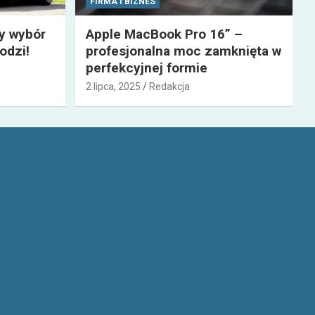
FIRMA I BIZNES
zy wybór
Apple MacBook Pro 16” –
odzi!
profesjonalna moc zamknięta w
perfekcyjnej formie
2 lipca, 2025
Redakcja