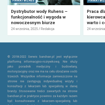
FIRMA I BIZNES
FIRMA I BI
Dystrybutor wody Ruhens –
Praca dl
funkcjonalność i wygoda w
kierowca
nowoczesnym biurze
warto i 
24 września, 2025
Redakcja
24 września
© 2018-2022 Serwis bandvan.pl jest wyłącznie
platformą informacyjno-rozrywkową. Nie służy
jako poradnik medyczny i budowlany,
motoryzacyjny oraz nie ma na celu obrażanie osób
trzecich. Wszystkie informacje zamieszczone na
stronie nie zastępują indywidualnej wizyty i
konsultacji z lekarzem lub specjalistą w danej
branży. Stosowanie treści zawartych na stronie
bandvan.pl w praktyce powinno za każdym razem
być konsultowane z lekarzem-specjalistą lub