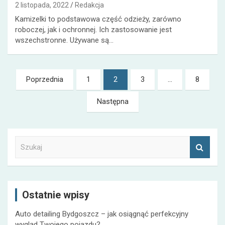
2 listopada, 2022
Redakcja
Kamizelki to podstawowa część odzieży, zarówno
roboczej, jak i ochronnej. Ich zastosowanie jest
wszechstronne. Używane są…
Nawigacja
Poprzednia
1
2
3
…
8
po
Następna
wpisach
S
z
u
k
a
Ostatnie wpisy
j
Auto detailing Bydgoszcz – jak osiągnąć perfekcyjny
wygląd Twojego pojazdu?