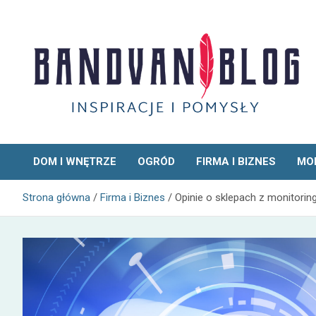
Skip
to
content
Bandvan
DOM I WNĘTRZE
OGRÓD
FIRMA I BIZNES
MOD
Strona główna
Firma i Biznes
Opinie o sklepach z monitorin