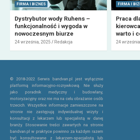
FIRMA I BIZNES
FIRMA I BI
Dystrybutor wody Ruhens –
Praca dl
funkcjonalność i wygoda w
kierowca
nowoczesnym biurze
warto i 
24 września, 2025
Redakcja
24 września
© 2018-2022 Serwis bandvan.pl jest wyłącznie
platformą informacyjno-rozrywkową. Nie służy
jako poradnik medyczny i budowlany,
motoryzacyjny oraz nie ma na celu obrażanie osób
trzecich. Wszystkie informacje zamieszczone na
stronie nie zastępują indywidualnej wizyty i
konsultacji z lekarzem lub specjalistą w danej
branży. Stosowanie treści zawartych na stronie
bandvan.pl w praktyce powinno za każdym razem
być konsultowane z lekarzem-specjalistą lub