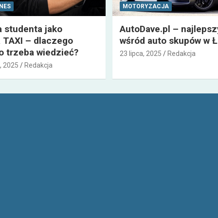
ZNES
MOTORYZACJA
a studenta jako
AutoDave.pl – najleps
 TAXI – dlaczego
wśród auto skupów w Ł
co trzeba wiedzieć?
23 lipca, 2025
Redakcja
, 2025
Redakcja