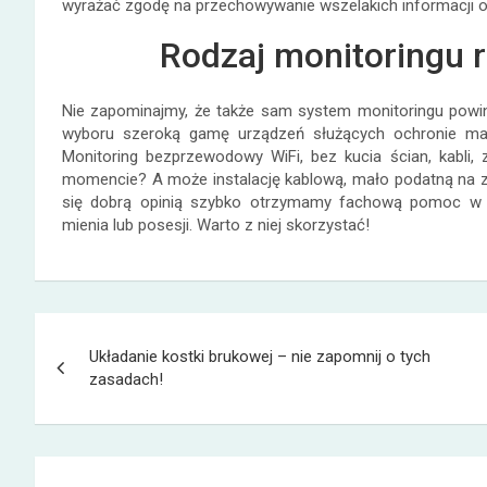
wyrażać zgodę na przechowywanie wszelakich informacji o
Rodzaj monitoringu 
Nie zapominajmy, że także sam system monitoringu powin
wyboru szeroką gamę urządzeń służących ochronie maj
Monitoring bezprzewodowy WiFi, bez kucia ścian, kabli
momencie? A może instalację kablową, mało podatną na z
się dobrą opinią szybko otrzymamy fachową pomoc w
mienia lub posesji. Warto z niej skorzystać!
Nawigacja
Układanie kostki brukowej – nie zapomnij o tych
wpisu
zasadach!