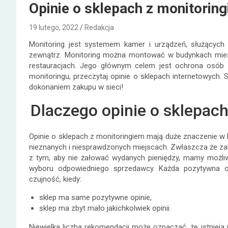
Opinie o sklepach z monitorin
19 lutego, 2022
Redakcja
Monitoring jest systemem kamer i urządzeń, służących
zewnątrz. Monitoring można montować w budynkach mies
restauracjach. Jego głównym celem jest ochrona osób
monitoringu, przeczytaj opinie o sklepach internetowych
dokonaniem zakupu w sieci!
Dlaczego opinie o sklepac
Opinie o sklepach z monitoringiem mają duże znaczenie w 
nieznanych i niesprawdzonych miejscach. Zwłaszcza że zaku
z tym, aby nie żałować wydanych pieniędzy, mamy możliwo
wyboru odpowiedniego sprzedawcy. Każda pozytywna op
czujność, kiedy:
sklep ma same pozytywne opinie,
sklep ma zbyt mało jakichkolwiek opinii.
Niewielka liczba rekomendacji może oznaczać, że istnieją 