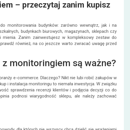
giem – przeczytaj zanim kupisz
 do monitorowania budynków: zarówno wewnątrz, jak i na
zkalnych, budynkach biurowych, magazynach, sklepach czy
 i mienia. Zanim zainwestujesz w kompleksowy zestaw do
. Sprawdź również, na co jeszcze warto zwracać uwagę przed
h z monitoringiem są ważne?
branży e-commerce. Dlaczego? Nikt nie lubi robić zakupów w
p i instalacja monitoringu to niemała inwestycja. W związku
ść sprawdzenia recenzji klientów i podjęcia decyzji co do
inia podnosi wiarygodność sklepu, ale należy zachować
powody, dla których nie wszyscy chcą dzielić się wrażeniami