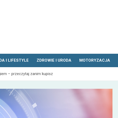
A I LIFESTYLE
ZDROWIE I URODA
MOTORYZACJA
giem – przeczytaj zanim kupisz