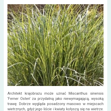
Architekt krajobrazu może uznać Miscanthus sinensis
'Ferner Osten’ za przydatną jako niewymagającą, wysoką
trawę. Dobrze wygląda posadzony masowo w miejscach
wietrznych, gdyż jego liście i kwiaty kołyszą się na wietrze.