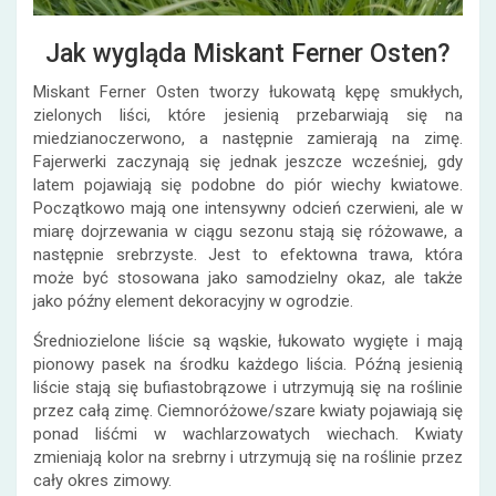
Jak wygląda Miskant Ferner Osten?
Miskant Ferner Osten tworzy łukowatą kępę smukłych,
zielonych liści, które jesienią przebarwiają się na
miedzianoczerwono, a następnie zamierają na zimę.
Fajerwerki zaczynają się jednak jeszcze wcześniej, gdy
latem pojawiają się podobne do piór wiechy kwiatowe.
Początkowo mają one intensywny odcień czerwieni, ale w
miarę dojrzewania w ciągu sezonu stają się różowawe, a
następnie srebrzyste. Jest to efektowna trawa, która
może być stosowana jako samodzielny okaz, ale także
jako późny element dekoracyjny w ogrodzie.
Średniozielone liście są wąskie, łukowato wygięte i mają
pionowy pasek na środku każdego liścia. Późną jesienią
liście stają się bufiastobrązowe i utrzymują się na roślinie
przez całą zimę. Ciemnoróżowe/szare kwiaty pojawiają się
ponad liśćmi w wachlarzowatych wiechach. Kwiaty
zmieniają kolor na srebrny i utrzymują się na roślinie przez
cały okres zimowy.