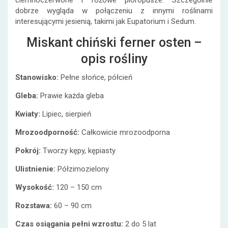
ciemnoczerwone i różowe pióropusze. Szczególnie
dobrze wygląda w połączeniu z innymi roślinami
interesującymi jesienią, takimi jak Eupatorium i Sedum.
Miskant chiński ferner osten –
opis rośliny
Stanowisko:
Pełne słońce, półcień
Gleba:
Prawie każda gleba
Kwiaty:
Lipiec, sierpień
Mrozoodporność:
Całkowicie mrozoodporna
Pokrój:
Tworzy kępy, kępiasty
Ulistnienie:
Półzimozielony
Wysokość:
120 – 150 cm
Rozstawa:
60 – 90 cm
Czas osiągania pełni wzrostu:
2 do 5 lat