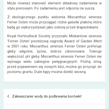
Może również stanowić element składowy zadarnienia w
stylu preriowym. Po zadarnieniu jest odporny na suszę.
Z ekologicznego punktu widzenia Miscanthus sinensis
Ferner Osten może przyciągać różne gatunki ptaków, które
będą go wykorzystywać jako osłonę przed drapieżnikami.
Royal Horticultural Society przyznało Miskantowi sinensis
'Ferner Osten’ prestiżową nagrodę Award of Garden Merit
w 2001 roku. Miscanthus sinensis Ferner Osten preferuje
gleby wilgotne, żyzne, dobrze zdrenowane. Toleruje
większość pH gleby. Miscanthus sinensis Ferner Osten nie
wymaga wielu zabiegów pielęgnacyjnych. Późną zimą,
przed pojawieniem się nowych liści, można go przyciąć do
poziomu gruntu. Duże kępy można dzielić wiosną.
Nawigacja
Zakwaszanie wody do podlewania borówki!
wpisu