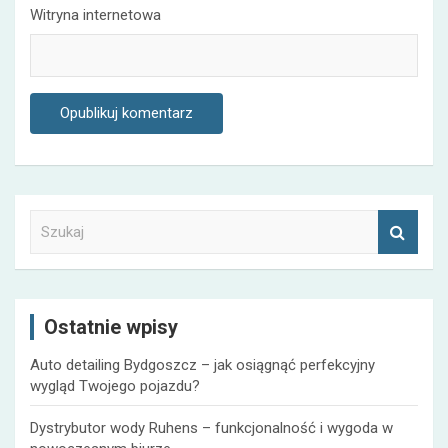
Witryna internetowa
S
z
u
k
a
Ostatnie wpisy
j
Auto detailing Bydgoszcz – jak osiągnąć perfekcyjny
wygląd Twojego pojazdu?
Dystrybutor wody Ruhens – funkcjonalność i wygoda w