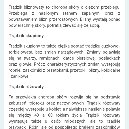
Trądzik bliznowaty to choroba skóry o ciężkim przebiegu.
Przebiega z nasilonym stanem zapalnym, oraz z
powstawaniem blizn przerostowych. Blizny wystają ponad
powierzchnię skóry, potrafią zlewać się ze sobą.
Trądzik skupiony
Trądzik skupiony to także ciężka postać trądziku guzkowo-
torbielowata, bez zmian narządowych. Zmiany pojawiają
się na twarzy, ramionach, klatce piersiowej, pośladkach
oraz głowie. Prócz charakterystycznych zmian występują
ropnie, zaskórniki z przetokami, przetoki i blizny, koloidalne
i zanikowe.
Trądzik różowaty
Ta przewlekła choroba skóry rozwija się na podstawie
zaburzeń łojotoku oraz naczyniowych. Trądzik różowaty
częściej występuje u kobiet, a największe nasilenie pojawia
się między 40 a 60 rokiem życia. Trądzik różowaty
występuje także u osób młodszych, ale to rzadkie
przypadki. Różni się od pospolitego brakiem zaskórników.