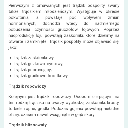
Pierwszym z omawianych jest trądzik pospolity zwany
także trądzikiem młodzieńczym. Występuje w okresie
pokwitania, a powstaje pod wpływem zmian
hormonalnych, dochodzi wtedy do nadmiernego
pobudzenia czynności gruczołów łojowych. Poprzez
nadprodukcję łoju powstają zaskórniki, które dzielimy na
otwarte i zamknięte. Trądzik pospolity może objawiać się,
jako:
trądzik zaskórnikowy;
trądzik guzkowo-cystowy;
trądzik priorunujący;
trądzik grudkowo-krostkowy.
Trądzik ropowiczy
Kolejnym jest trądzik ropowiczy. Osobom cierpiącym na
ten rodzaj trądziku na twarzy wychodzą zaskórniki, krosty,
torbiele ropne, grudki. Podczas gojenia powstają nieładne
blizny, czasem nawet wciągnięte w głąb skóry.
Trądzik bliznowaty