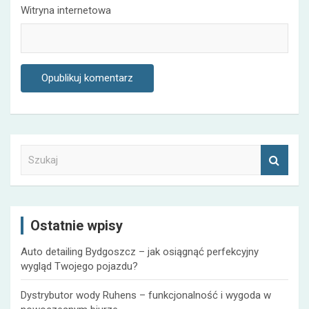
Witryna internetowa
S
z
u
k
a
Ostatnie wpisy
j
Auto detailing Bydgoszcz – jak osiągnąć perfekcyjny
wygląd Twojego pojazdu?
Dystrybutor wody Ruhens – funkcjonalność i wygoda w