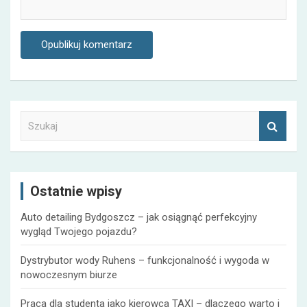
S
z
u
k
a
Ostatnie wpisy
j
Auto detailing Bydgoszcz – jak osiągnąć perfekcyjny
wygląd Twojego pojazdu?
Dystrybutor wody Ruhens – funkcjonalność i wygoda w
nowoczesnym biurze
Praca dla studenta jako kierowca TAXI – dlaczego warto i