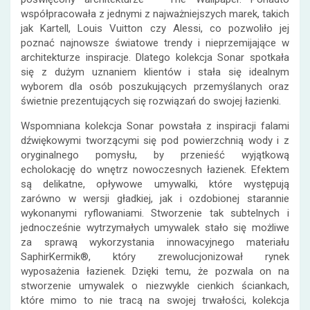
współpracowała z jednymi z najważniejszych marek, takich
jak Kartell, Louis Vuitton czy Alessi, co pozwoliło jej
poznać najnowsze światowe trendy i nieprzemijające w
architekturze inspiracje. Dlatego kolekcja Sonar spotkała
się z dużym uznaniem klientów i stała się idealnym
wyborem dla osób poszukujących przemyślanych oraz
świetnie prezentujących się rozwiązań do swojej łazienki.
Wspomniana kolekcja Sonar powstała z inspiracji falami
dźwiękowymi tworzącymi się pod powierzchnią wody i z
oryginalnego pomysłu, by przenieść wyjątkową
echolokację do wnętrz nowoczesnych łazienek. Efektem
są delikatne, opływowe umywalki, które występują
zarówno w wersji gładkiej, jak i ozdobionej starannie
wykonanymi ryflowaniami. Stworzenie tak subtelnych i
jednocześnie wytrzymałych umywalek stało się możliwe
za sprawą wykorzystania innowacyjnego materiału
SaphirKermik®, który zrewolucjonizował rynek
wyposażenia łazienek. Dzięki temu, że pozwala on na
stworzenie umywalek o niezwykle cienkich ściankach,
które mimo to nie tracą na swojej trwałości, kolekcja