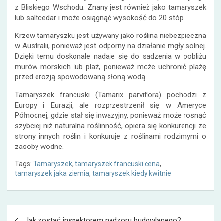
z Bliskiego Wschodu. Znany jest również jako tamaryszek
lub saltcedar i może osiągnąć wysokość do 20 stóp.
Krzew tamaryszku jest używany jako roślina niebezpieczna
w Australii, ponieważ jest odporny na działanie mgły solnej.
Dzięki temu doskonale nadaje się do sadzenia w pobliżu
murów morskich lub plaż, ponieważ może uchronić plażę
przed erozją spowodowaną słoną wodą.
Tamaryszek francuski (Tamarix parviflora) pochodzi z
Europy i Eurazji, ale rozprzestrzenił się w Ameryce
Północnej, gdzie stał się inwazyjny, ponieważ może rosnąć
szybciej niż naturalna roślinność, opiera się konkurencji ze
strony innych roślin i konkuruje z roślinami rodzimymi o
zasoby wodne.
Tags:
Tamaryszek
,
tamaryszek francuski cena
,
tamaryszek jaka ziemia
,
tamaryszek kiedy kwitnie
Nawigacja
Jak zostać inspektorem nadzoru budowlanego?