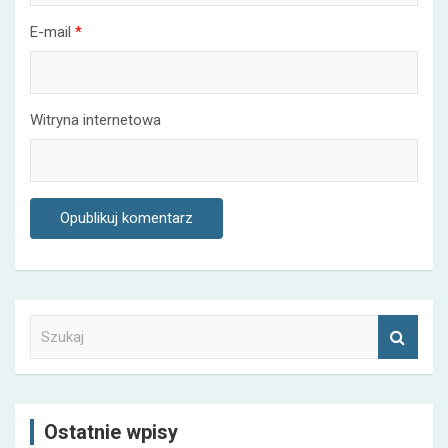
E-mail
*
Witryna internetowa
S
z
u
k
a
Ostatnie wpisy
j