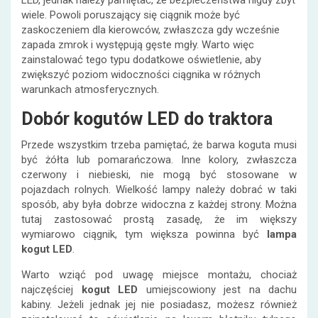
LED, jednak należy pamiętać, że bezpieczeństwa nigdy zbyt
wiele. Powoli poruszający się ciągnik może być
zaskoczeniem dla kierowców, zwłaszcza gdy wcześnie
zapada zmrok i występują gęste mgły. Warto więc
zainstalować tego typu dodatkowe oświetlenie, aby
zwiększyć poziom widoczności ciągnika w różnych
warunkach atmosferycznych.
Dobór kogutów LED do traktora
Przede wszystkim trzeba pamiętać, że barwa koguta musi
być żółta lub pomarańczowa. Inne kolory, zwłaszcza
czerwony i niebieski, nie mogą być stosowane w
pojazdach rolnych. Wielkość lampy należy dobrać w taki
sposób, aby była dobrze widoczna z każdej strony. Można
tutaj zastosować prostą zasadę, że im większy
wymiarowo ciągnik, tym większa powinna być
lampa
kogut LED
.
Warto wziąć pod uwagę miejsce montażu, chociaż
najczęściej
kogut LED
umiejscowiony jest na dachu
kabiny. Jeżeli jednak jej nie posiadasz, możesz również