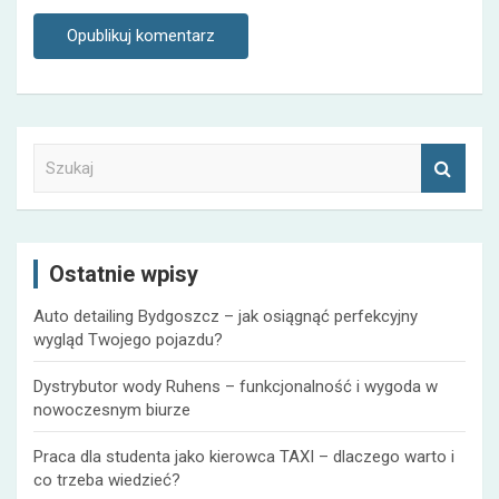
S
z
u
k
a
Ostatnie wpisy
j
Auto detailing Bydgoszcz – jak osiągnąć perfekcyjny
wygląd Twojego pojazdu?
Dystrybutor wody Ruhens – funkcjonalność i wygoda w
nowoczesnym biurze
Praca dla studenta jako kierowca TAXI – dlaczego warto i
co trzeba wiedzieć?