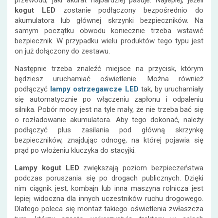
przewodu, jaki akurat najbardziej pasuje. Najlepiej, jeżeli
kogut LED
zostanie podłączony bezpośrednio do
akumulatora lub głównej skrzynki bezpieczników. Na
samym początku obwodu koniecznie trzeba wstawić
bezpiecznik. W przypadku wielu produktów tego typu jest
on już dołączony do zestawu.
Następnie trzeba znaleźć miejsce na przycisk, którym
będziesz uruchamiać oświetlenie. Można również
podłączyć
lampy ostrzegawcze LED
tak, by uruchamiały
się automatycznie po włączeniu zapłonu i odpaleniu
silnika. Pobór mocy jest na tyle mały, że nie trzeba bać się
o rozładowanie akumulatora. Aby tego dokonać, należy
podłączyć plus zasilania pod główną skrzynkę
bezpieczników, znajdując odnogę, na której pojawia się
prąd po włożeniu kluczyka do stacyjki.
Lampy kogut LED
zwiększają poziom bezpieczeństwa
podczas poruszania się po drogach publicznych. Dzięki
nim ciągnik jest, kombajn lub inna maszyna rolnicza jest
lepiej widoczna dla innych uczestników ruchu drogowego.
Dlatego poleca się montaż takiego oświetlenia zwłaszcza