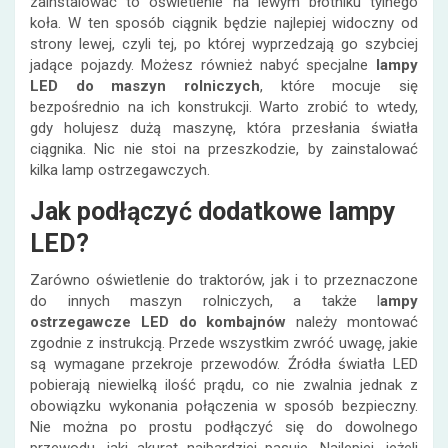
zainstalować to oświetlenie na lewym błotniku tylnego
koła. W ten sposób ciągnik będzie najlepiej widoczny od
strony lewej, czyli tej, po której wyprzedzają go szybciej
jadące pojazdy. Możesz również nabyć specjalne
lampy
LED do maszyn rolniczych
, które mocuje się
bezpośrednio na ich konstrukcji. Warto zrobić to wtedy,
gdy holujesz dużą maszynę, która przesłania światła
ciągnika. Nic nie stoi na przeszkodzie, by zainstalować
kilka lamp ostrzegawczych.
Jak podłączyć dodatkowe lampy
LED?
Zarówno oświetlenie do traktorów, jak i to przeznaczone
do innych maszyn rolniczych, a także l
ampy
ostrzegawcze LED
do kombajnów
należy montować
zgodnie z instrukcją. Przede wszystkim zwróć uwagę, jakie
są wymagane przekroje przewodów. Źródła światła LED
pobierają niewielką ilość prądu, co nie zwalnia jednak z
obowiązku wykonania połączenia w sposób bezpieczny.
Nie można po prostu podłączyć się do dowolnego