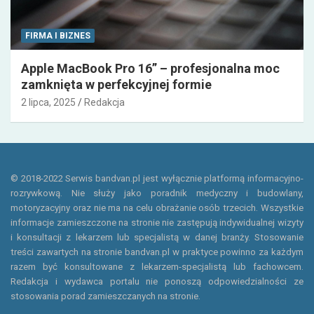
FIRMA I BIZNES
Apple MacBook Pro 16” – profesjonalna moc
zamknięta w perfekcyjnej formie
2 lipca, 2025
Redakcja
© 2018-2022 Serwis bandvan.pl jest wyłącznie platformą informacyjno-
rozrywkową. Nie służy jako poradnik medyczny i budowlany,
motoryzacyjny oraz nie ma na celu obrażanie osób trzecich. Wszystkie
informacje zamieszczone na stronie nie zastępują indywidualnej wizyty
i konsultacji z lekarzem lub specjalistą w danej branży. Stosowanie
treści zawartych na stronie bandvan.pl w praktyce powinno za każdym
razem być konsultowane z lekarzem-specjalistą lub fachowcem.
Redakcja i wydawca portalu nie ponoszą odpowiedzialności ze
stosowania porad zamieszczanych na stronie.