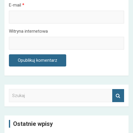
E-mail
*
Witryna internetowa
S
z
u
k
a
Ostatnie wpisy
j