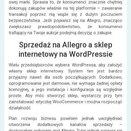
swej marki. Sprawia to, że konsumenci znacznie chętniej
dokonują zakupów właśnie na tej platformie – zawieranie
transakcji poprzez nią wiąże się z dużym poczuciem
bezpieczeństwa. Jeśli pojawisz się na Allegro, znacząco
zwiększasz prawdopodobieństwo, że konsumenci
trafiający na Twoje aukcje podejmą decyzję o zakupie.
Sprzedaż na Allegro a sklep
internetowy na WordPressie
Wielu przedsiębiorców wybiera WordPressa, aby założyć
własny sklep internetowy. System ten jest bardzo
przyjazny nawet dla osób początkujących. Dodatkowo,
oprogramowanie jest darmowe, nie wymaga żadnej opłaty
licencyjnej, a jego instalacja i konfiguracja są względnie
proste. Aby móc stworzyć sklep, wystarczy przy tym
zainstalować wtyczkę WooCommerce i można rozpocząć
działalność.
Plan rozwoju biznesu powinien jednak uwzględniać
otworzenie dodatkowych kanałów sprzedaży –
doskonałym wyborem jest Allegro. Tutaj jednak pojawia się