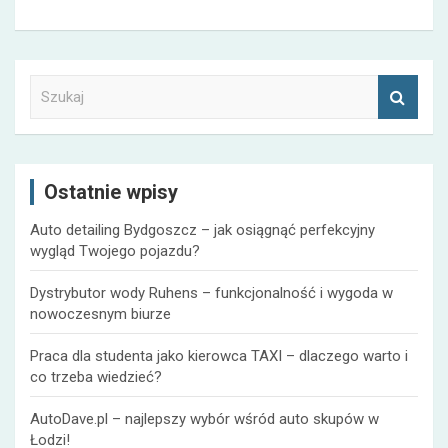
S
z
u
k
a
Ostatnie wpisy
j
Auto detailing Bydgoszcz – jak osiągnąć perfekcyjny
wygląd Twojego pojazdu?
Dystrybutor wody Ruhens – funkcjonalność i wygoda w
nowoczesnym biurze
Praca dla studenta jako kierowca TAXI – dlaczego warto i
co trzeba wiedzieć?
AutoDave.pl – najlepszy wybór wśród auto skupów w
Łodzi!