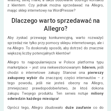
własnej, silnej marki, a także budowanie dobrego kontaktu
z klientem. Czy jednak można sprzedawać na Allegro,
mając sklep internetowy na WordPressie?
Dlaczego warto sprzedawać na
Allegro?
Aby zyskać przewagę konkurencyjną, warto rozważyć
sprzedaż nie tylko przy pomocy sklepu internetowego, ale i
na Allegro. To doskonały sposób, aby dotrzeć do znacznie
większej liczby potencjalnych klientów!
Allegro to najpopularniejsza w Polsce platforma typu
marketplace – jest ona niekwestionowanym
liderem
, jeśli
chodzi o internetowe zakupy. Stanowi ona
pierwszy
zakupowy wybór
dla znaczącej części internautów – z
tego powodu, jeśli nie jesteś obecny na Allegro,
zmniejszasz prawdopodobieństwo, że ktoś dokona
zakupu Twojego produktu. Ten serwis notuje
miliony
odwiedzin każdego miesiąca
!
Oprócz tego, Allegro zbudowało
duże zaufanie
co do