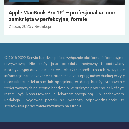
Apple MacBook Pro 16” – profesjonalna moc
zamknięta w perfekcyjnej formie
2 lipca, 2025
Redakcja
© 2018-2022 Serwis bandvan.pl jest wyłącznie platformą informacyjno-
rozrywkową. Nie służy jako poradnik medyczny i budowlany,
motoryzacyjny oraz nie ma na celu obrażanie osób trzecich. Wszystkie
informacje zamieszczone na stronie nie zastępują indywidualnej wizyty
i konsultacji z lekarzem lub specjalistą w danej branży. Stosowanie
treści zawartych na stronie bandvan.pl w praktyce powinno za każdym
razem być konsultowane z lekarzem-specjalistą lub fachowcem.
Redakcja i wydawca portalu nie ponoszą odpowiedzialności ze
stosowania porad zamieszczanych na stronie.