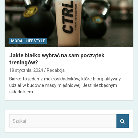
MODA I LIFESTYLE
Jakie białko wybrać na sam początek
treningów?
18 stycznia, 2024
Redakcja
Białko to jeden z makroskładników, które biorą aktywny
udział w budowie masy mięśniowej. Jest niezbędnym
składnikiem…
S
z
u
k