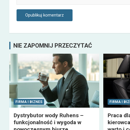
NIE ZAPOMNIJ PRZECZYTAĆ
FIRMA I BIZNES
FIRMA I BI
Dystrybutor wody Ruhens –
Praca dl
funkcjonalność i wygoda w
kierowca
nowoczesnym biurze
warto i 