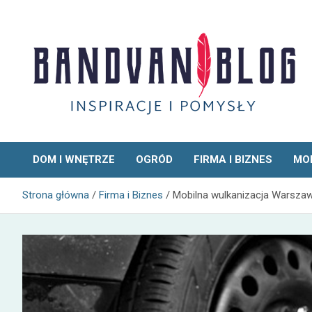
Skip
to
content
Bandvan
DOM I WNĘTRZE
OGRÓD
FIRMA I BIZNES
MOD
Strona główna
Firma i Biznes
Mobilna wulkanizacja Warsza