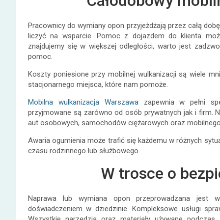
Całodobowy mobil
Pracownicy do wymiany opon przyjeżdżają przez całą dobę
liczyć na wsparcie. Pomoc z dojazdem do klienta możli
znajdujemy się w większej odległości, warto jest zadzwo
pomoc.
Koszty poniesione przy mobilnej wulkanizacji są wiele mni
stacjonarnego miejsca, które nam pomoże.
Mobilna wulkanizacja Warszawa
zapewnia w pełni spec
przyjmowane są zarówno od osób prywatnych jak i firm. N
aut osobowych, samochodów ciężarowych oraz mobilnego 
Awaria ogumienia może trafić się każdemu w różnych sytuac
czasu rodzinnego lub służbowego.
W trosce o bezpi
Naprawa lub wymiana opon przeprowadzana jest w 
doświadczeniem w dziedzinie. Kompleksowe usługi spraw
Wszystkie narzędzia oraz materiały używane podczas 