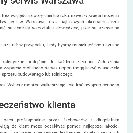
ny serwis Warszawa
. Bez względu na porę dnia lub roku, nawet w święta możemy
wa jest w Warszawie oraz najbliższych okolicach. Jeżeli
nić na centralę warsztatu i dowiedzieć, jakie są szanse na
ejsze niż w przypadku, kiedy byśmy musieli jeździć i szukać
jalistyczne podejście do każdego zlecenia. Zgłoszenia
a wsparcie mobilnego serwisu opon mogą liczyć właściciele
sprzętu budowlanego lub rolniczego.
ji. Wybierz mobilną wulkanizację i nie trać swojego cennego
eczeństwo klienta
pełni profesjonalnie przez fachowców z długoletnim
iają, że klient może oczekiwać pomoc najlepszej jakości.
pracy są nowe i wcześniej testowane, dzięki czemu ich