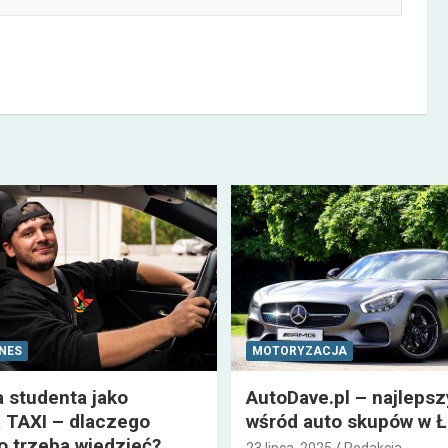
ZNES
MOTORYZACJA
a studenta jako
AutoDave.pl – najleps
 TAXI – dlaczego
wśród auto skupów w Ł
co trzeba wiedzieć?