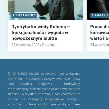
FIRMA I BIZNES
FIRMA I BI
Dystrybutor wody Ruhens –
Praca dl
funkcjonalność i wygoda w
kierowca
nowoczesnym biurze
warto i 
24 września, 2025
Redakcja
24 września
© 2018-2022 Serwis bandvan.pl jest wyłącznie
platformą informacyjno-rozrywkową. Nie służy
jako poradnik medyczny i budowlany,
motoryzacyjny oraz nie ma na celu obrażanie osób
trzecich. Wszystkie informacje zamieszczone na
stronie nie zastępują indywidualnej wizyty i
konsultacji z lekarzem lub specjalistą w danej