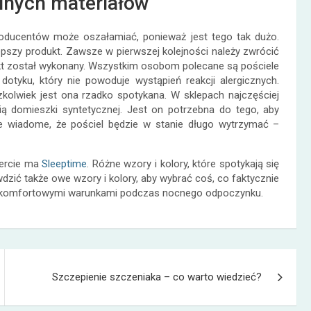
alnych materiałów
roducentów może oszałamiać, ponieważ jest tego tak dużo.
epszy produkt. Zawsze w pierwszej kolejności należy zwrócić
ukt został wykonany. Wszystkim osobom polecane są pościele
dotyku, który nie powoduje wystąpień reakcji alergicznych.
czkolwiek jest ona rzadko spotykana. W sklepach najczęściej
cią domieszki syntetycznej. Jest on potrzebna do tego, aby
ie wiadome, że pościel będzie w stanie długo wytrzymać –
fercie ma
Sleeptime
. Różne wzory i kolory, które spotykają się
zić także owe wzory i kolory, aby wybrać coś, co faktycznie
ię komfortowymi warunkami podczas nocnego odpoczynku.
Szczepienie szczeniaka – co warto wiedzieć?