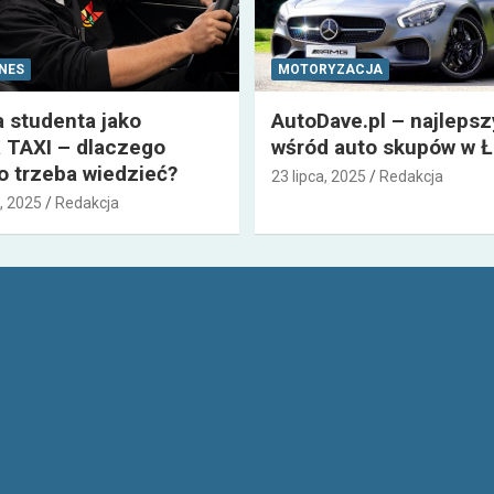
ZNES
MOTORYZACJA
a studenta jako
AutoDave.pl – najleps
 TAXI – dlaczego
wśród auto skupów w Ł
co trzeba wiedzieć?
23 lipca, 2025
Redakcja
, 2025
Redakcja