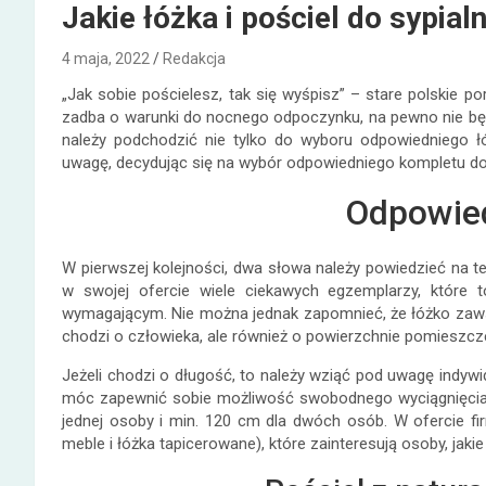
Jakie łóżka i pościel do sypialn
4 maja, 2022
Redakcja
„Jak sobie pościelesz, tak się wyśpisz” – stare polskie po
zadba o warunki do nocnego odpoczynku, na pewno nie bę
należy podchodzić nie tylko do wyboru odpowiedniego łó
uwagę, decydując się na wybór odpowiedniego kompletu d
Odpowied
W pierwszej kolejności, dwa słowa należy powiedzieć na tem
w swojej ofercie wiele ciekawych egzemplarzy, które
wymagającym. Nie można jednak zapomnieć, że łóżko zawsz
chodzi o człowieka, ale również o powierzchnie pomieszcz
Jeżeli chodzi o długość, to należy wziąć pod uwagę indyw
móc zapewnić sobie możliwość swobodnego wyciągnięcia s
jednej osoby i min. 120 cm dla dwóch osób. W ofercie f
meble i łóżka tapicerowane), które zainteresują osoby, jak