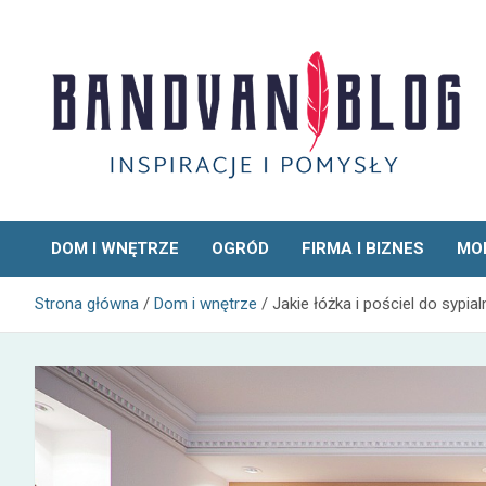
Skip
to
content
Bandvan
DOM I WNĘTRZE
OGRÓD
FIRMA I BIZNES
MOD
Strona główna
Dom i wnętrze
Jakie łóżka i pościel do sypial