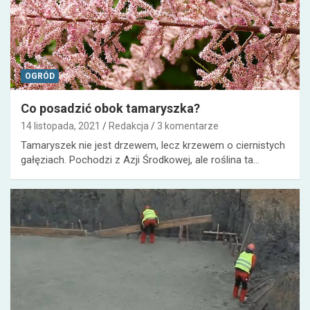
OGRÓD
Co posadzić obok tamaryszka?
14 listopada, 2021
Redakcja
3 komentarze
Tamaryszek nie jest drzewem, lecz krzewem o ciernistych
gałęziach. Pochodzi z Azji Środkowej, ale roślina ta…