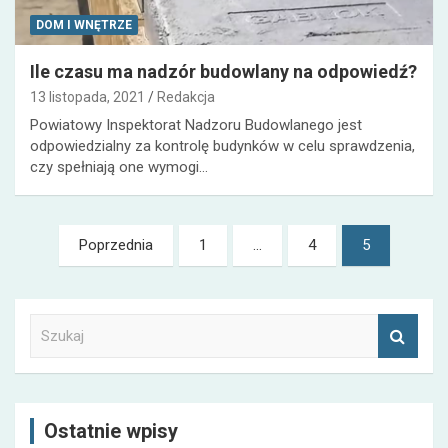
DOM I WNĘTRZE
Ile czasu ma nadzór budowlany na odpowiedź?
13 listopada, 2021
Redakcja
Powiatowy Inspektorat Nadzoru Budowlanego jest
odpowiedzialny za kontrolę budynków w celu sprawdzenia,
czy spełniają one wymogi…
Nawigacja
Poprzednia
1
…
4
5
po
wpisach
S
z
u
k
a
Ostatnie wpisy
j